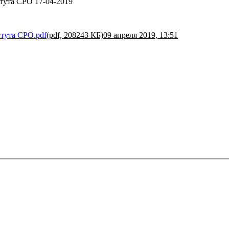
тута СРО 17-04-2019
тута СРО.pdf
(pdf, 208243 КБ)
09 апреля 2019, 13:51
РГАНИЗАЦИЯ СОЮЗ ОРГАНИЗАЦИЙ ОПЕСПЕЧЕНИЯ БЕЗ