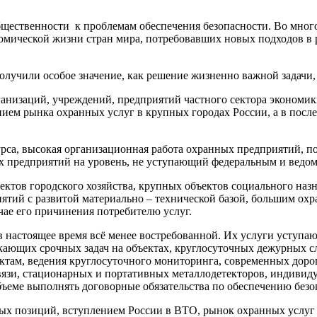
бщественности к проблемам обеспечения безопасности. Во мно
мической жизни стран мира, потребовавших новых подходов в р
получили особое значение, как решение жизненно важной задачи
рганизаций, учреждений, предприятий частного сектора экономи
ием рынка охранных услуг в крупных городах России, а в посл
са, высокая организационная работа охранных предприятий, по
х предприятий на уровень, не уступающий федеральным и ведо
ектов городского хозяйства, крупных объектов социального назн
ятий с развитой материально – технической базой, большим ох
чае его причинения потребителю услуг.
 настоящее время всё менее востребованной. Их услуги уступаю
икающих срочных задач на объектах, круглосуточных дежурных 
ктам, ведения круглосуточного мониторинга, современных доро
язи, стационарных и портативных металлодетекторов, индивиду
бъеме выполнять договорные обязательства по обеспечению безо
ых позиций, вступлением России в ВТО, рынок охранных услуг