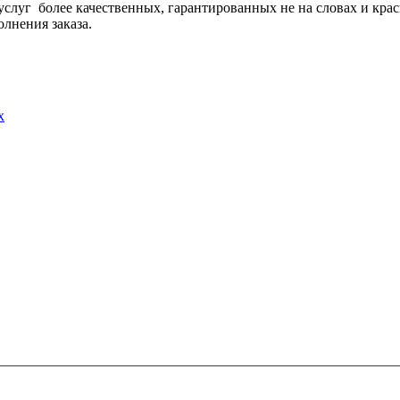
слуг более качественных, гарантированных не на словах и кра
полнения заказа.
х
РГАНИЗАЦИЯ СОЮЗ ОРГАНИЗАЦИЙ ОПЕСПЕЧЕНИЯ БЕЗ