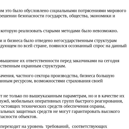
гом это было обусловлено социальными потрясениями мирового
ешении безопасности государств, общества, экономики и
, которую реализовать старыми методами было невозможно.
ки и бизнеса было отведено негосударственным структурам
едующем по всей стране, появился осознанный спрос на данный
вышение их ответственности перед заказчиками на сегодня
мственным охранным структурам.
ачения, частного сектора производства, бизнеса большую
ранным ресурсом, возможностями страхования своей
т не только по вышеуказанным параметрам, но и в качестве их
служб, мобильных оперативных групп быстрого реагирования,
гостоящих технических средств обеспечения охраны,
альных защитных средств не могут гарантировать высокого
пасности объектов.
 переходит на уровень требований, соответствующих