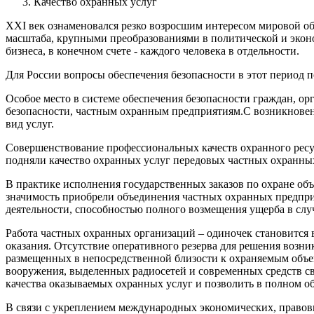
Качество охранных услуг
ХХI век ознаменовался резко возросшим интересом мировой о
масштаба, крупными преобразованиями в политической и эконо
бизнеса, в конечном счете - каждого человека в отдельности.
Для России вопросы обеспечения безопасности в этот период 
Особое место в системе обеспечения безопасности граждан, о
безопасности, частным охранным предприятиям.
С возникновен
вид услуг.
Совершенствование профессиональных качеств охранного ресур
подняли качество охранных услуг передовых частных охранны
В практике исполнения государственных заказов по охране объ
значимость приобрели объединения частных охранных предпри
деятельности, способностью полного возмещения ущерба в слу
Работа частных охранных организаций – одиночек становится в
оказания. Отсутствие оперативного резерва для решения возн
размещенных в непосредственной близости к охраняемым объе
вооружения, выделенных радиосетей и современных средств св
качества оказываемых охранных услуг и позволить в полном о
В связи с укреплением международных экономических, правов